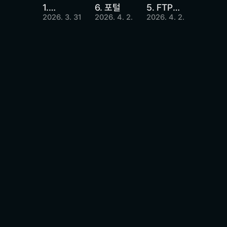
1.
6. 포털
5. FTP
2026. 3. 31.
2026. 4. 2.
2026. 4. 2.
Statistic
Upload
s API
er
비용 절감부터 
차별화된 속도와 안정적 운영까지 
기업에 최적화된 IT 환경을 지원합니다
문의하기