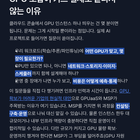
않는 이유
클라우드 콘솔에서 GPU 인스턴스 하나 띄우는 건 몇 분이면 
됩니다. 문제는 그게 시작일 뿐이라는 점입니다. 실제 AI 
프로젝트로 들어가면 질문이 쏟아집니다.
우리 워크로드(학습/추론/파인튜닝)에 
어떤 GPU가 맞고, 몇 
장이 필요한가?
GPU만 있으면 되나, 아니면 
네트워크·스토리지·이미지·
스케줄러
까지 함께 설계해야 하나?
운영 중 장애가 나면 누가 보고, 
비용은 어떻게 예측·통제
하나?
이 질문들을 직접 다 챙기려면 인프라 인력과 시간이 듭니다. 
GPU 
확보가 어려운 기업의 현실적 대안
으로 GPUaaS와 MSP가 
주목받는 이유가 여기 있습니다. MSP를 거치면 위 과정을 
컨설팅·
구축·운영
으로 나눠 대신 맡길 수 있습니다. 물론 인스턴스 한두 대 
규모이거나 내부 인프라 역량이 충분하다면 직접 운영이 더 
합리적일 수 있습니다. 다만 규모가 커지고 GPU 물량 확보·
운영까지 챙겨야 한다면 MSP가 그 부담을 덜어주죠(GPU 자원 